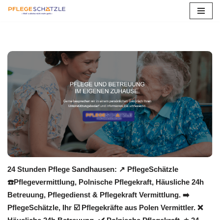
Zum
Inhalt
springen
24 Stunden Pflege Sandhausen: ↗️ PflegeSchätzle
☎️Pflegevermittlung, Polnische Pflegekraft, Häusliche 24h
Betreuung, Pflegedienst & Pflegekraft Vermittlung. ➡️
PflegeSchätzle, Ihr ☑️ Pflegekräfte aus Polen Vermittler. ❌