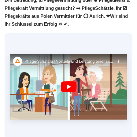
24h Betreuung, ☑️ Pflegevermittlung oder ✹ Pflegedienst &
Pflegekraft Vermittlung gesucht? ➡️ PflegeSchätzle, Ihr ☑️
Pflegekräfte aus Polen Vermittler für ⭕ Aurich. ❤Wir sind
Ihr Schlüssel zum Erfolg ✉ ✔.