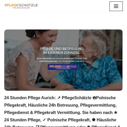
Zum
Inhalt
springen
24 Stunden Pflege Aurich: ↗️ PflegeSchätzle ☎️Polnische
Pflegekraft, Häusliche 24h Betreuung, Pflegevermittlung,
Pflegedienst & Pflegekraft Vermittlung. Sie haben nach ★
24 Stunden Pflege, ✓ Polnische Pflegekraft, ✺ Häusliche