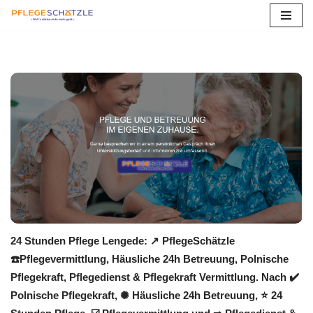
Zum
Inhalt
springen
24 Stunden Pflege Lengede: ↗️ PflegeSchätzle
☎️Pflegevermittlung, Häusliche 24h Betreuung, Polnische
Pflegekraft, Pflegedienst & Pflegekraft Vermittlung. Nach ✔️
Polnische Pflegekraft, ✺ Häusliche 24h Betreuung, ⭐ 24