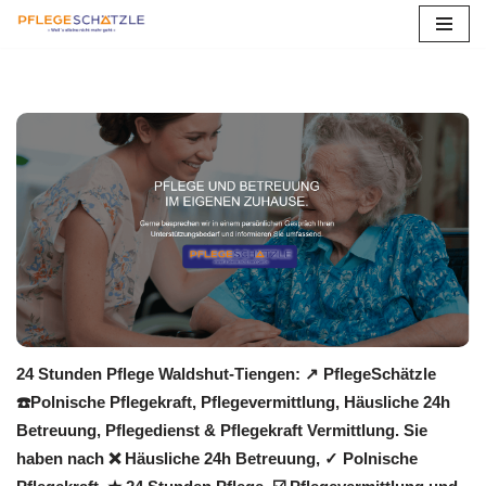
Zum
Inhalt
springen
24 Stunden Pflege Waldshut-Tiengen: ↗️ PflegeSchätzle
☎️Polnische Pflegekraft, Pflegevermittlung, Häusliche 24h
Betreuung, Pflegedienst & Pflegekraft Vermittlung. Sie
haben nach ❌ Häusliche 24h Betreuung, ✓ Polnische