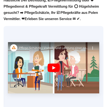
Häusliche 24h Betreuung, ☑️ Pflegevermittlung oder ✹
Pflegedienst & Pflegekraft Vermittlung für ⭕ Hügelsheim
gesucht? ➡️ PflegeSchätzle, Ihr ☑️ Pflegekräfte aus Polen
Vermittler. ❤Erleben Sie unseren Service ✉ ✔.