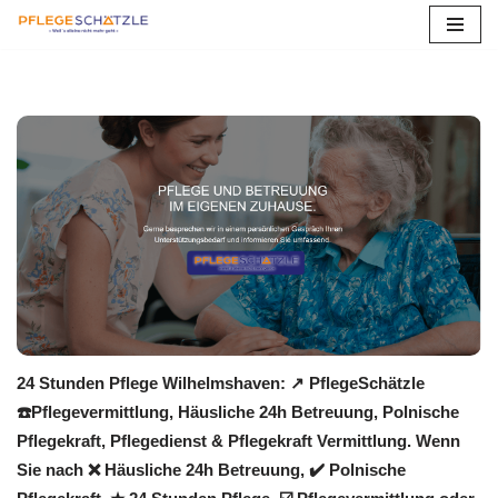
Zum
Inhalt
springen
24 Stunden Pflege Wilhelmshaven: ↗️ PflegeSchätzle
☎️Pflegevermittlung, Häusliche 24h Betreuung, Polnische
Pflegekraft, Pflegedienst & Pflegekraft Vermittlung. Wenn
Sie nach ❌ Häusliche 24h Betreuung, ✔️ Polnische