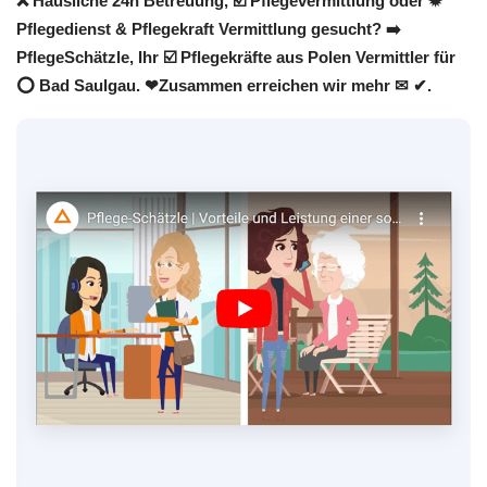
❌ Häusliche 24h Betreuung, ☑️ Pflegevermittlung oder ✹
Pflegedienst & Pflegekraft Vermittlung gesucht? ➡️
PflegeSchätzle, Ihr ☑️ Pflegekräfte aus Polen Vermittler für
⭕ Bad Saulgau. ❤Zusammen erreichen wir mehr ✉ ✔.