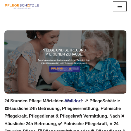
Zum
Inhalt
springen
24 Stunden Pflege Mörfelden-
Walldorf
: ↗️ PflegeSchätzle
☎️Häusliche 24h Betreuung, Pflegevermittlung, Polnische
Pflegekraft, Pflegedienst & Pflegekraft Vermittlung. Nach ❌
Häusliche 24h Betreuung, ✔️ Polnische Pflegekraft, ⭐ 24