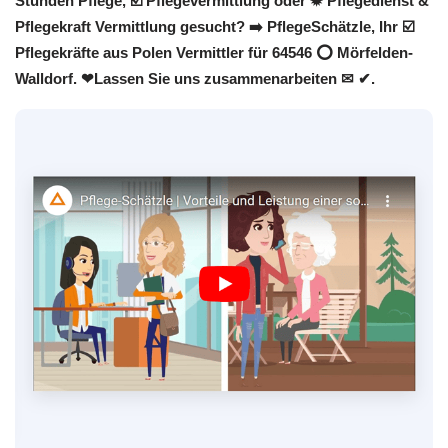
Stunden Pflege, ☑️ Pflegevermittlung oder ✹ Pflegedienst &
Pflegekraft Vermittlung gesucht? ➡️ PflegeSchätzle, Ihr ☑️
Pflegekräfte aus Polen Vermittler für 64546 ⭕ Mörfelden-
Walldorf. ❤Lassen Sie uns zusammenarbeiten ✉ ✔.