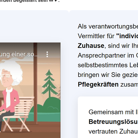
rden begeistert sein ✉ ✔.