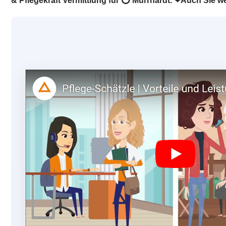
& Pflegekraft Vermittlung für ⭕ Murrhardt. ❤Auch Sie we