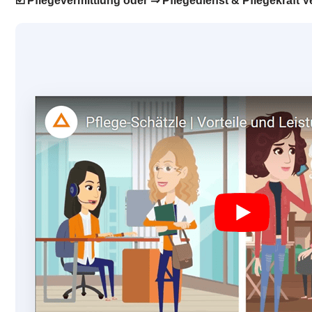
☑️ Pflegevermittlung oder ⇒ Pflegedienst & Pflegekraft V