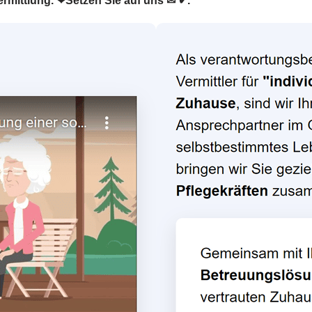
ermittlung. ❤Setzen Sie auf uns ✉ ✔.