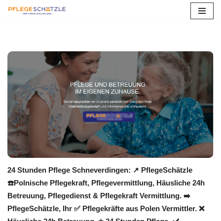
Zum
Inhalt
springen
24 Stunden Pflege Schneverdingen: ↗️ PflegeSchätzle
☎️Polnische Pflegekraft, Pflegevermittlung, Häusliche 24h
Betreuung, Pflegedienst & Pflegekraft Vermittlung. ➡️
PflegeSchätzle, Ihr ✅ Pflegekräfte aus Polen Vermittler. ❌