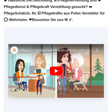
✺ Häusliche 24h Betreuung, ☑️ Pflegevermittlung und ✹
Pflegedienst & Pflegekraft Vermittlung gesucht? ➡️
PflegeSchätzle, Ihr ☑️ Pflegekräfte aus Polen Vermittler für
⭕ Wehrheim. ❤Besuchen Sie uns ✉ ✔.