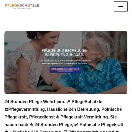
Zum
Inhalt
springen
24 Stunden Pflege Wehrheim: ↗️ PflegeSchätzle
☎️Pflegevermittlung, Häusliche 24h Betreuung, Polnische
Pflegekraft, Pflegedienst & Pflegekraft Vermittlung. Sie
haben nach ★ 24 Stunden Pflege, ✔️ Polnische Pflegekraft,