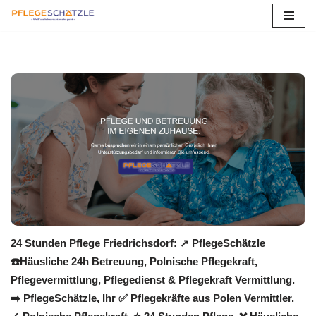
Zum
Inhalt
springen
24 Stunden Pflege Friedrichsdorf: ↗️ PflegeSchätzle
☎️Häusliche 24h Betreuung, Polnische Pflegekraft,
Pflegevermittlung, Pflegedienst & Pflegekraft Vermittlung.
➡️ PflegeSchätzle, Ihr ✅ Pflegekräfte aus Polen Vermittler.