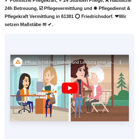
✓ Polnische Pflegekraft, ⭐ 24 Stunden Pflege, ❌ Häusliche
24h Betreuung, ☑️ Pflegevermittlung und ✹ Pflegedienst &
Pflegekraft Vermittlung in 61381 ⭕ Friedrichsdorf. ❤Wir
setzen Maßstäbe ✉ ✔.