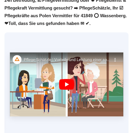
24h Betreuung, ☑️ Pflegevermittlung oder ✹ Pflegedienst &
Pflegekraft Vermittlung gesucht? ➡️ PflegeSchätzle, Ihr ☑️
Pflegekräfte aus Polen Vermittler für 41849 ⭕ Wassenberg.
❤Toll, dass Sie uns gefunden haben ✉ ✔.