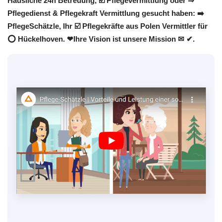
Häusliche 24h Betreuung, ☑️ Pflegevermittlung oder ⇒
Pflegedienst & Pflegekraft Vermittlung gesucht haben: ➡️
PflegeSchätzle, Ihr ☑️ Pflegekräfte aus Polen Vermittler für
⭕ Hückelhoven. ❤Ihre Vision ist unsere Mission ✉ ✔.