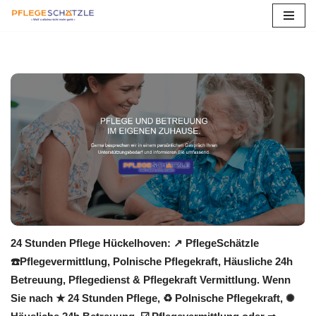
Zum
Inhalt
springen
24 Stunden Pflege Hückelhoven: ↗️ PflegeSchätzle
☎️Pflegevermittlung, Polnische Pflegekraft, Häusliche 24h
Betreuung, Pflegedienst & Pflegekraft Vermittlung. Wenn
Sie nach ★ 24 Stunden Pflege, ♻ Polnische Pflegekraft, ✺