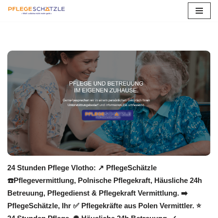
Zum
Inhalt
springen
24 Stunden Pflege Vlotho: ↗️ PflegeSchätzle
☎️Pflegevermittlung, Polnische Pflegekraft, Häusliche 24h
Betreuung, Pflegedienst & Pflegekraft Vermittlung. ➡️
PflegeSchätzle, Ihr ✅ Pflegekräfte aus Polen Vermittler. ⭐