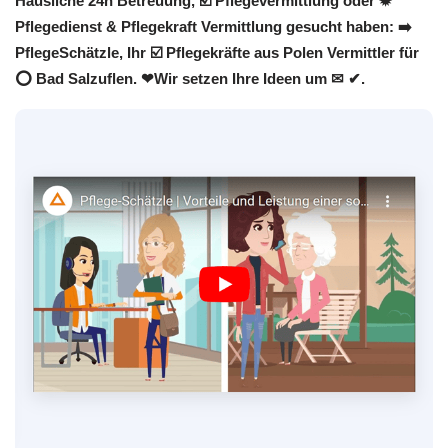
Häusliche 24h Betreuung, ☑️ Pflegevermittlung oder ✹
Pflegedienst & Pflegekraft Vermittlung gesucht haben: ➡️
PflegeSchätzle, Ihr ☑️ Pflegekräfte aus Polen Vermittler für
⭕ Bad Salzuflen. ❤Wir setzen Ihre Ideen um ✉ ✔.