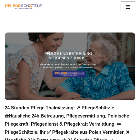
Zum
Inhalt
springen
24 Stunden Pflege Thalmässing: ↗️ PflegeSchätzle
☎️Häusliche 24h Betreuung, Pflegevermittlung, Polnische
Pflegekraft, Pflegedienst & Pflegekraft Vermittlung. ➡️
PflegeSchätzle, Ihr ✅ Pflegekräfte aus Polen Vermittler. ❌