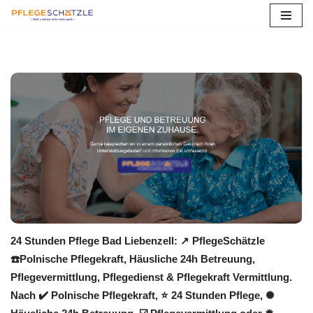
Zum
Inhalt
springen
24 Stunden Pflege Bad Liebenzell: ↗️ PflegeSchätzle
☎️Polnische Pflegekraft, Häusliche 24h Betreuung,
Pflegevermittlung, Pflegedienst & Pflegekraft Vermittlung.
Nach ✔️ Polnische Pflegekraft, ⭐ 24 Stunden Pflege, ✺