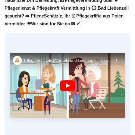
Häusliche 24h Betreuung, ☑️ Pflegevermittlung oder ✹
Pflegedienst & Pflegekraft Vermittlung in ⭕ Bad Liebenzell
gesucht? ➡️ PflegeSchätzle, Ihr ☑️ Pflegekräfte aus Polen
Vermittler. ❤Wir sind für Sie da ✉ ✔.