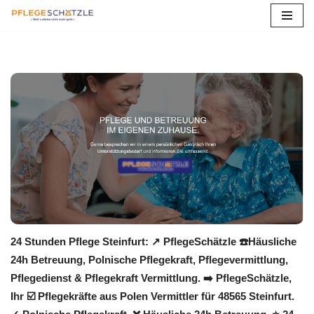
Zum
Inhalt
springen
24 Stunden Pflege Steinfurt: ↗️ PflegeSchätzle ☎️Häusliche
24h Betreuung, Polnische Pflegekraft, Pflegevermittlung,
Pflegedienst & Pflegekraft Vermittlung. ➡️ PflegeSchätzle,
Ihr ☑️ Pflegekräfte aus Polen Vermittler für 48565 Steinfurt.