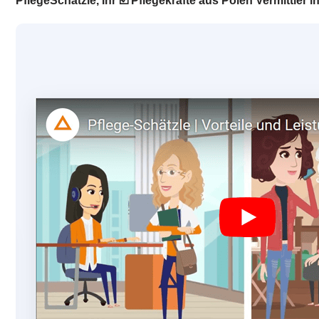
PflegeSchätzle, Ihr ☑️ Pflegekräfte aus Polen Vermittle