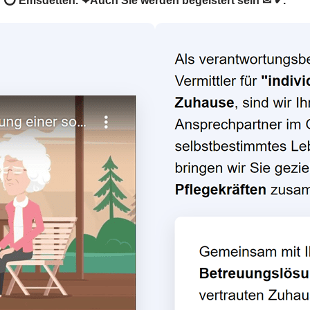
r in ⭕ Emsdetten. ❤Auch Sie werden begeistert sein ✉ ✔.