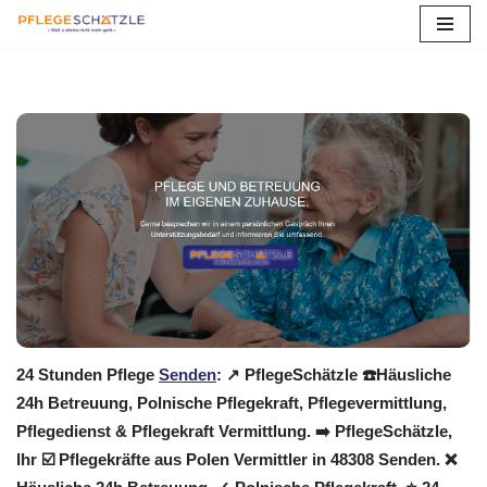
Zum
Inhalt
springen
24 Stunden Pflege
Senden
: ↗️ PflegeSchätzle ☎️Häusliche
24h Betreuung, Polnische Pflegekraft, Pflegevermittlung,
Pflegedienst & Pflegekraft Vermittlung. ➡️ PflegeSchätzle,
Ihr ☑️ Pflegekräfte aus Polen Vermittler in 48308 Senden. ❌