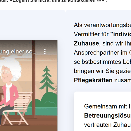
ster. ❤Zögern Sie nicht, uns zu kontaktieren ✉ ✔.