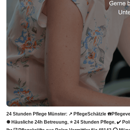
24 Stunden Pflege Münster: ↗️ PflegeSchätzle ☎️Pflegeve
✺ Häusliche 24h Betreuung, ⭐ 24 Stunden Pflege, ✔️ Poln