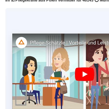
Ihr ☑️ Pflegekräfte aus Polen Vermittler für 48143 ⭕ Mün