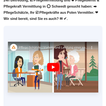
24h Betreuung, ☑️ Pflegevermittlung und ✹ Pflegedienst &
Pflegekraft Vermittlung in ⭕ Schwedt gesucht haben: ➡️
PflegeSchätzle, Ihr ☑️ Pflegekräfte aus Polen Vermittler. ❤
Wir sind bereit, sind Sie es auch? ✉ ✔.