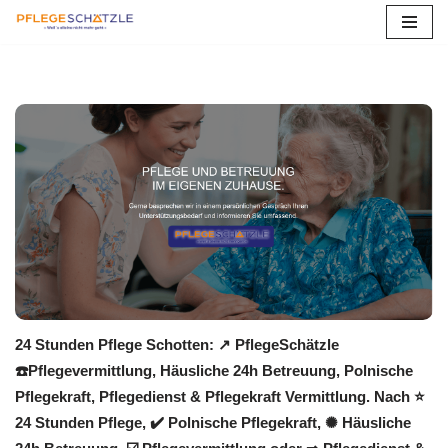
Zum
Inhalt
springen
24 Stunden Pflege Schotten: ↗️ PflegeSchätzle
☎️Pflegevermittlung, Häusliche 24h Betreuung, Polnische
Pflegekraft, Pflegedienst & Pflegekraft Vermittlung. Nach ⭐
24 Stunden Pflege, ✔️ Polnische Pflegekraft, ✺ Häusliche