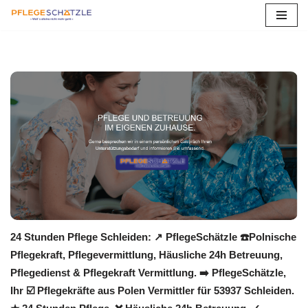
Zum
Inhalt
springen
24 Stunden Pflege Schleiden: ↗️ PflegeSchätzle ☎️Polnische
Pflegekraft, Pflegevermittlung, Häusliche 24h Betreuung,
Pflegedienst & Pflegekraft Vermittlung. ➡️ PflegeSchätzle,
Ihr ☑️ Pflegekräfte aus Polen Vermittler für 53937 Schleiden.