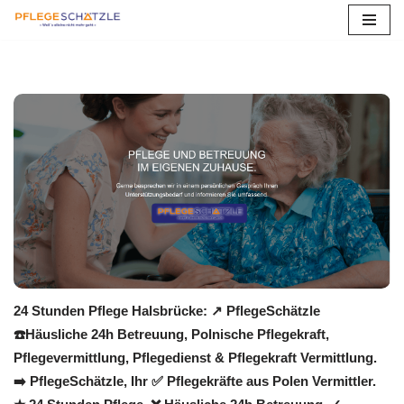
Zum
Inhalt
springen
24 Stunden Pflege Halsbrücke: ↗️ PflegeSchätzle
☎️Häusliche 24h Betreuung, Polnische Pflegekraft,
Pflegevermittlung, Pflegedienst & Pflegekraft Vermittlung.
➡️ PflegeSchätzle, Ihr ✅ Pflegekräfte aus Polen Vermittler.