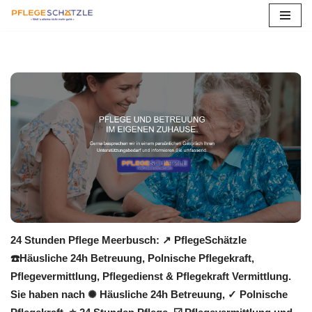
Zum
Inhalt
springen
24 Stunden Pflege Meerbusch: ↗️ PflegeSchätzle
☎️Häusliche 24h Betreuung, Polnische Pflegekraft,
Pflegevermittlung, Pflegedienst & Pflegekraft Vermittlung.
Sie haben nach ✺ Häusliche 24h Betreuung, ✓ Polnische