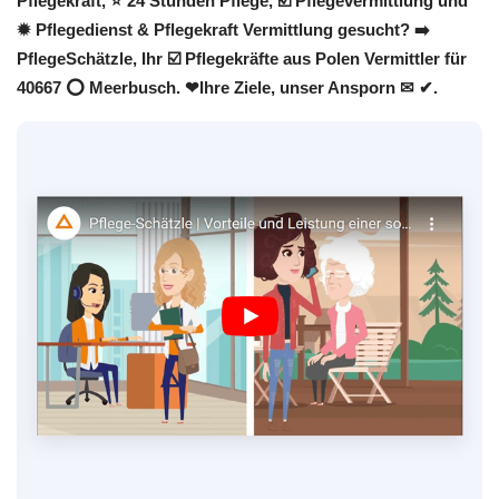
Pflegekraft, ⭐ 24 Stunden Pflege, ☑️ Pflegevermittlung und
✹ Pflegedienst & Pflegekraft Vermittlung gesucht? ➡️
PflegeSchätzle, Ihr ☑️ Pflegekräfte aus Polen Vermittler für
40667 ⭕ Meerbusch. ❤Ihre Ziele, unser Ansporn ✉ ✔.