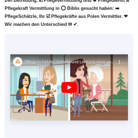
24h Betreuung, ☑️ Pflegevermittlung und ✹ Pflegedienst &
Pflegekraft Vermittlung in ⭕ Biblis gesucht haben: ➡️
PflegeSchätzle, Ihr ☑️ Pflegekräfte aus Polen Vermittler. ❤
Wir machen den Unterschied ✉ ✔.