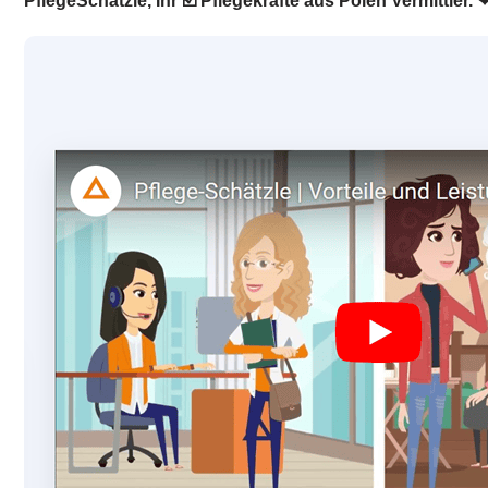
PflegeSchätzle, Ihr ☑️ Pflegekräfte aus Polen Vermittler