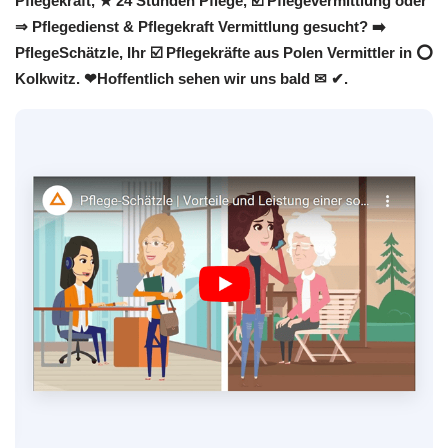
Pflegekraft, ★ 24 Stunden Pflege, ☑️ Pflegevermittlung oder
⇒ Pflegedienst & Pflegekraft Vermittlung gesucht? ➡️
PflegeSchätzle, Ihr ☑️ Pflegekräfte aus Polen Vermittler in ⭕
Kolkwitz. ❤Hoffentlich sehen wir uns bald ✉ ✔.