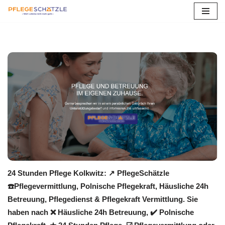
Zum
Inhalt
springen
24 Stunden Pflege Kolkwitz: ↗️ PflegeSchätzle
☎️Pflegevermittlung, Polnische Pflegekraft, Häusliche 24h
Betreuung, Pflegedienst & Pflegekraft Vermittlung. Sie
haben nach ❌ Häusliche 24h Betreuung, ✔️ Polnische