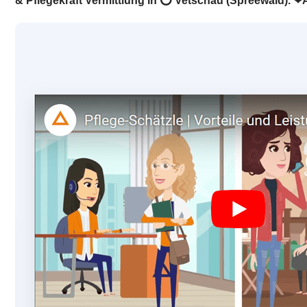
& Pflegekraft Vermittlung in ⭕ Vetschau (Spreewald). ❤