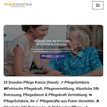
Zum
Inhalt
springen
24 Stunden Pflege Ketzin (Havel): ↗️ PflegeSchätzle
☎️Polnische Pflegekraft, Pflegevermittlung, Häusliche 24h
Betreuung, Pflegedienst & Pflegekraft Vermittlung. ➡️
PflegeSchätzle, Ihr ✅ Pflegekräfte aus Polen Vermittler. ❌