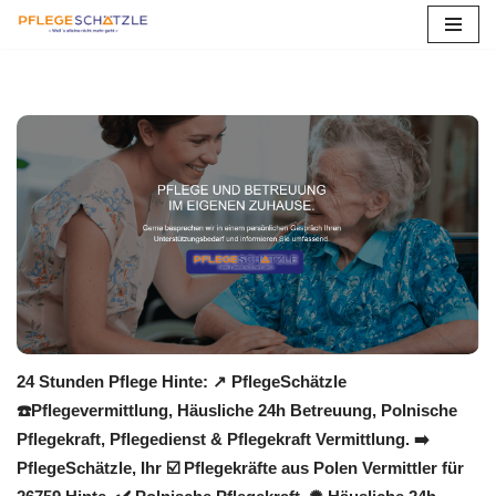
Zum
Inhalt
springen
24 Stunden Pflege Hinte: ↗️ PflegeSchätzle
☎️Pflegevermittlung, Häusliche 24h Betreuung, Polnische
Pflegekraft, Pflegedienst & Pflegekraft Vermittlung. ➡️
PflegeSchätzle, Ihr ☑️ Pflegekräfte aus Polen Vermittler für