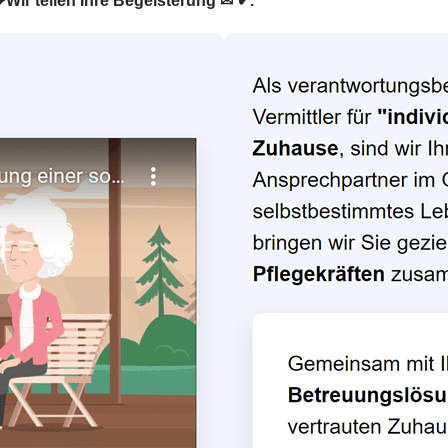
❤Wir teilen Ihre Begeisterung ✉ ✔.