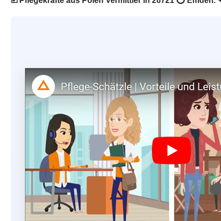
☑️ Pflegekräfte aus Polen Vermittler in 26721 ⭕ Emden. 