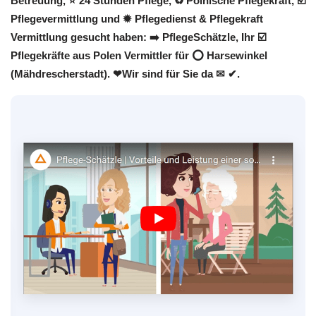
Betreuung, ⭐ 24 Stunden Pflege, ♻ Polnische Pflegekraft, ☑️
Pflegevermittlung und ✹ Pflegedienst & Pflegekraft
Vermittlung gesucht haben: ➡️ PflegeSchätzle, Ihr ☑️
Pflegekräfte aus Polen Vermittler für ⭕ Harsewinkel
(Mähdrescherstadt). ❤Wir sind für Sie da ✉ ✔.