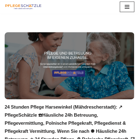
Zum
Inhalt
springen
24 Stunden Pflege Harsewinkel (Mähdrescherstadt): ↗️
PflegeSchätzle ☎️Häusliche 24h Betreuung,
Pflegevermittlung, Polnische Pflegekraft, Pflegedienst &
Pflegekraft Vermittlung. Wenn Sie nach ✺ Häusliche 24h