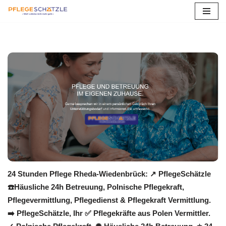
Zum
Inhalt
springen
24 Stunden Pflege Rheda-Wiedenbrück: ↗️ PflegeSchätzle
☎️Häusliche 24h Betreuung, Polnische Pflegekraft,
Pflegevermittlung, Pflegedienst & Pflegekraft Vermittlung.
➡️ PflegeSchätzle, Ihr ✅ Pflegekräfte aus Polen Vermittler.