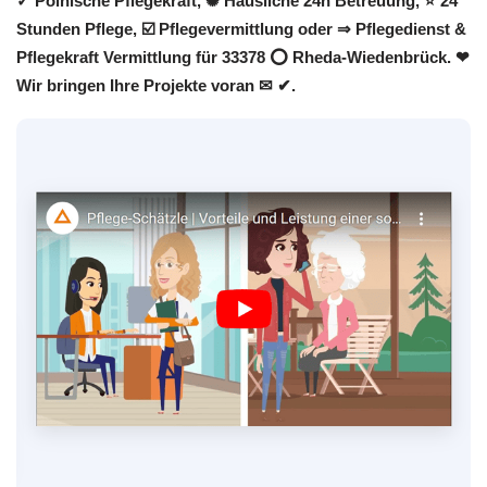
✓ Polnische Pflegekraft, ✺ Häusliche 24h Betreuung, ⭐ 24
Stunden Pflege, ☑️ Pflegevermittlung oder ⇒ Pflegedienst &
Pflegekraft Vermittlung für 33378 ⭕ Rheda-Wiedenbrück. ❤
Wir bringen Ihre Projekte voran ✉ ✔.