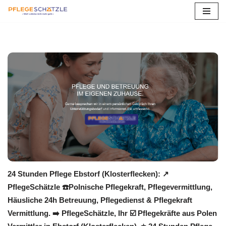
Zum
Inhalt
springen
24 Stunden Pflege Ebstorf (Klosterflecken): ↗️
PflegeSchätzle ☎️Polnische Pflegekraft, Pflegevermittlung,
Häusliche 24h Betreuung, Pflegedienst & Pflegekraft
Vermittlung. ➡️ PflegeSchätzle, Ihr ☑️ Pflegekräfte aus Polen