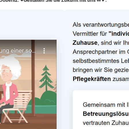
Döberitz. ❤Gestalten Sie die Zukunft mit uns ✉ ✔.