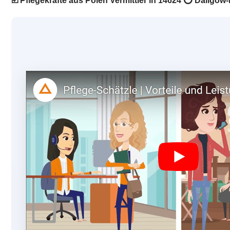
☑️ Pflegekräfte aus Polen Vermittler in 14624 ⭕ Dallgow-