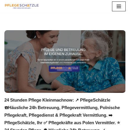
Zum
Inhalt
springen
24 Stunden Pflege Kleinmachnow: ↗️ PflegeSchätzle
☎️Häusliche 24h Betreuung, Pflegevermittlung, Polnische
Pflegekraft, Pflegedienst & Pflegekraft Vermittlung. ➡️
PflegeSchätzle, Ihr ✅ Pflegekräfte aus Polen Vermittler. ⭐