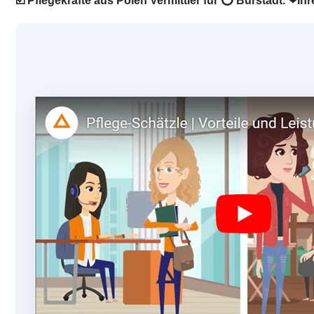
☑️ Pflegekräfte aus Polen Vermittler für ⭕ Bürstadt. ❤I