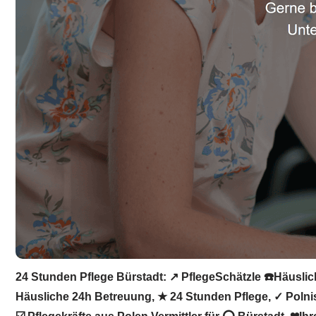
24 Stunden Pflege Bürstadt: ↗️ PflegeSchätzle ☎️Häuslic
Häusliche 24h Betreuung, ★ 24 Stunden Pflege, ✓ Polnisc