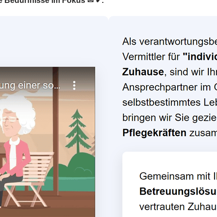
hre Bedürfnisse im Fokus ✉ ✔.