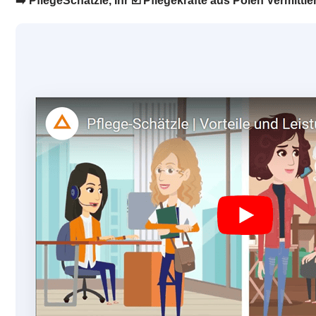
➡️ PflegeSchätzle, Ihr ☑️ Pflegekräfte aus Polen Vermittle