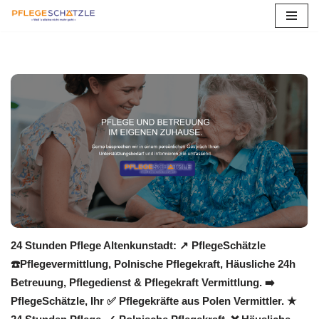
Zum
Inhalt
springen
24 Stunden Pflege Altenkunstadt: ↗️ PflegeSchätzle
☎️Pflegevermittlung, Polnische Pflegekraft, Häusliche 24h
Betreuung, Pflegedienst & Pflegekraft Vermittlung. ➡️
PflegeSchätzle, Ihr ✅ Pflegekräfte aus Polen Vermittler. ★