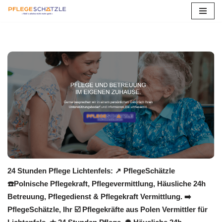
Zum
Inhalt
springen
24 Stunden Pflege Lichtenfels: ↗️ PflegeSchätzle
☎️Polnische Pflegekraft, Pflegevermittlung, Häusliche 24h
Betreuung, Pflegedienst & Pflegekraft Vermittlung. ➡️
PflegeSchätzle, Ihr ☑️ Pflegekräfte aus Polen Vermittler für