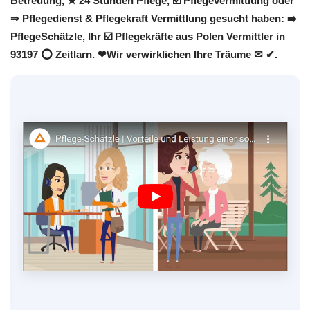
Betreuung, ★ 24 Stunden Pflege, ☑️ Pflegevermittlung oder
⇒ Pflegedienst & Pflegekraft Vermittlung gesucht haben: ➡️
PflegeSchätzle, Ihr ☑️ Pflegekräfte aus Polen Vermittler in
93197 ⭕ Zeitlarn. ❤Wir verwirklichen Ihre Träume ✉ ✔.