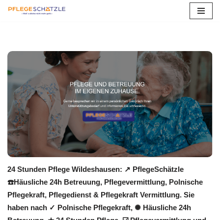
Zum
Inhalt
springen
24 Stunden Pflege Wildeshausen: ↗️ PflegeSchätzle
☎️Häusliche 24h Betreuung, Pflegevermittlung, Polnische
Pflegekraft, Pflegedienst & Pflegekraft Vermittlung. Sie
haben nach ✓ Polnische Pflegekraft, ✺ Häusliche 24h