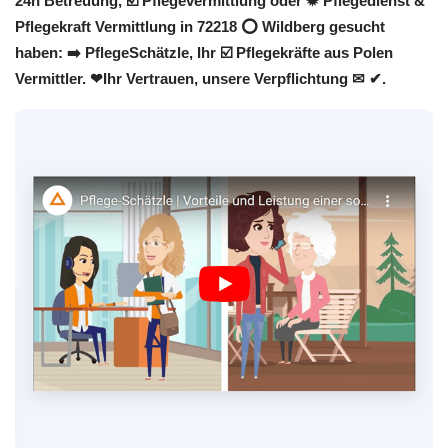
24h Betreuung, ☑️ Pflegevermittlung oder ✹ Pflegedienst &
Pflegekraft Vermittlung in 72218 ⭕ Wildberg gesucht
haben: ➡️ PflegeSchätzle, Ihr ☑️ Pflegekräfte aus Polen
Vermittler. ❤Ihr Vertrauen, unsere Verpflichtung ✉ ✔.