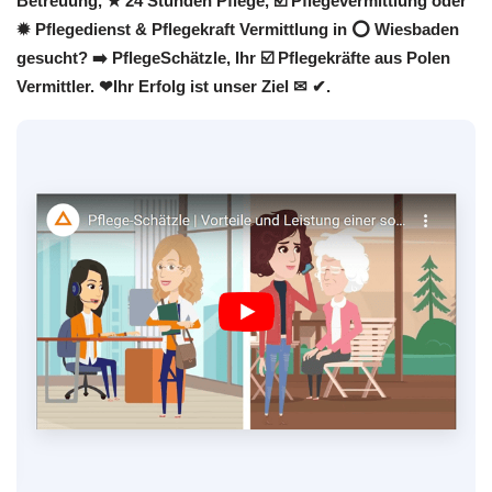
Betreuung, ★ 24 Stunden Pflege, ☑️ Pflegevermittlung oder
✹ Pflegedienst & Pflegekraft Vermittlung in ⭕ Wiesbaden
gesucht? ➡️ PflegeSchätzle, Ihr ☑️ Pflegekräfte aus Polen
Vermittler. ❤Ihr Erfolg ist unser Ziel ✉ ✔.