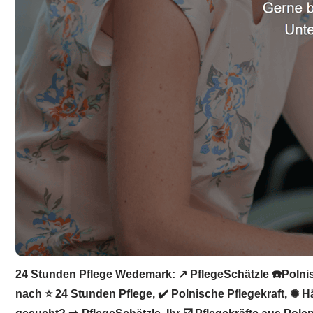
24 Stunden Pflege Wedemark: ↗️ PflegeSchätzle ☎️Polnisc
nach ⭐ 24 Stunden Pflege, ✔️ Polnische Pflegekraft, ✺ 