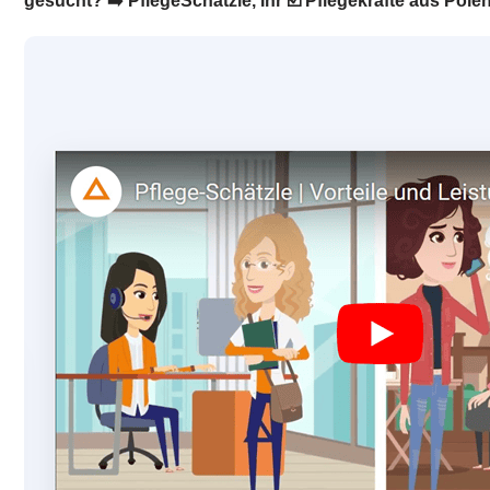
gesucht? ➡️ PflegeSchätzle, Ihr ☑️ Pflegekräfte aus Pol