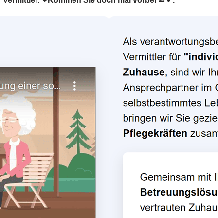
en Vermittler. ❤Kommen Sie doch mal vorbei ✉ ✔.