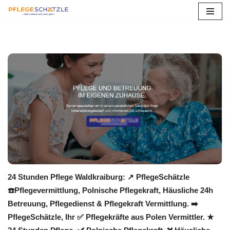
Zum
Inhalt
springen
24 Stunden Pflege Waldkraiburg: ↗️ PflegeSchätzle
☎️Pflegevermittlung, Polnische Pflegekraft, Häusliche 24h
Betreuung, Pflegedienst & Pflegekraft Vermittlung. ➡️
PflegeSchätzle, Ihr ✅ Pflegekräfte aus Polen Vermittler. ★